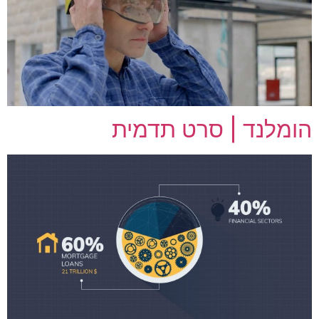
הומלנד | סרט תדמית