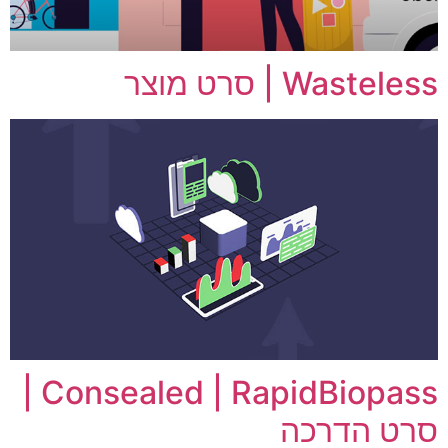
Wasteless | סרט מוצר
Consealed | RapidBiopass |
סרט הדרכה