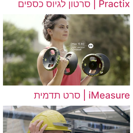
Practix | סרטון לגיוס כספים
iMeasure | סרט תדמית