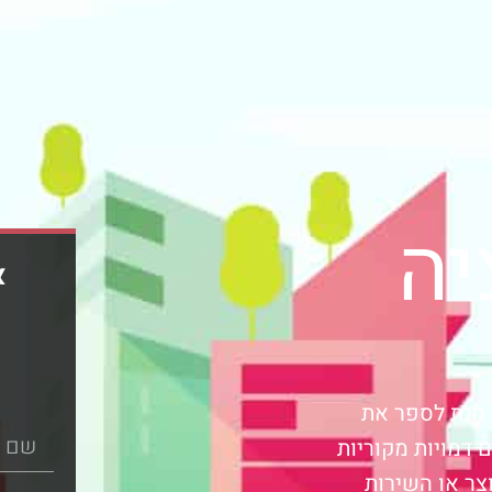
יה
א
 מנת לספר את
 דמויות מקוריות
צר או השירות