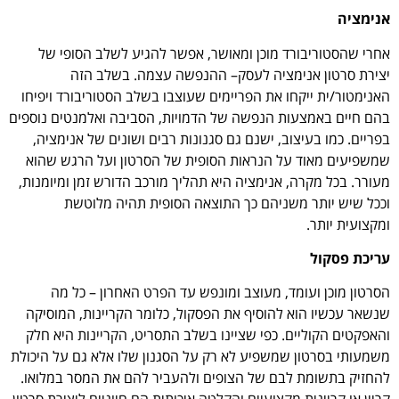
אנימציה
אחרי שהסטוריבורד מוכן ומאושר, אפשר להגיע לשלב הסופי של
יצירת סרטון אנימציה לעסק– ההנפשה עצמה. בשלב הזה
האנימטור/ית ייקחו את הפריימים שעוצבו בשלב הסטוריבורד ויפיחו
בהם חיים באמצעות הנפשה של הדמויות, הסביבה ואלמנטים נוספים
בפריים. כמו בעיצוב, ישנם גם סגנונות רבים ושונים של אנימציה,
שמשפיעים מאוד על הנראות הסופית של הסרטון ועל הרגש שהוא
מעורר. בכל מקרה, אנימציה היא תהליך מורכב הדורש זמן ומיומנות,
וככל שיש יותר משניהם כך התוצאה הסופית תהיה מלוטשת
ומקצועית יותר.
עריכת פסקול
הסרטון מוכן ועומד, מעוצב ומונפש עד הפרט האחרון – כל מה
שנשאר עכשיו הוא להוסיף את הפסקול, כלומר הקריינות, המוסיקה
והאפקטים הקוליים. כפי שציינו בשלב התסריט, הקריינות היא חלק
משמעותי בסרטון שמשפיע לא רק על הסגנון שלו אלא גם על היכולת
להחזיק בתשומת לבם של הצופים ולהעביר להם את המסר במלואו.