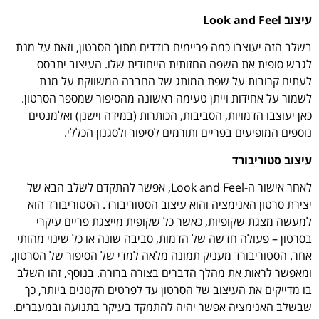
עיצוב
Look and Feel
בשלב הזה יעוצבו כמה פריימים בודדים מתוך הסרטון, וזאת על מנת
לגבש סופית את השפה החזותית הייחודית שלו. העיצוב יתבסס
לעתים קרובות על שפת המותג של החברה המשווקת על מנת
לשמור על אחידות וייתן טעימה ראשונה מהסיפור שמספר הסרטון.
כאן יעוצבו הדמויות, הסביבות, הכותרות (במידה וישנן) ואלמנטים
נוספים המופיעים בפריים ותורמים לסיפור ולסגנון הכללי.
עיצוב סטוריבורד
לאחר אישור ה-Look and Feel, אפשר להתקדם לשלב הבא של
יצירת סרטון האנימציה והוא עיצוב הסטוריבורד. הסטוריבורד הוא
למעשה מצגת שקופיות, כאשר כל שקופית מייצגת פריים עיקרי
בסרטון – פעולה חדשה של הדמות, סביבה שונה או כל שינוי מהותי
אחר. הסטוריבורד מעניק תמונה מלאה למדי של הסיפור של הסרטון,
ומאפשר לראות את מהלך הדברים בצורה ברורה. בנוסף, זהו השלב
בו מדייקים את העיצוב של הסרטון עד לפרטים הקטנים ביותר, כך
שבשלב האנימציה אפשר יהיה להתמקד בעיקר בתנועה ובמעברים.