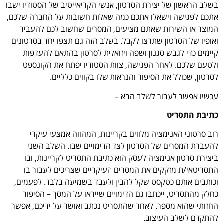
בשלב הראשון של יצירת הסרטון, אנשי הקריאייטיב של הסטודיו ישבו
אתכם לפגישה וישאלו אתכם כמה שאלות חשובות על החברה שלכם,
המוצר או השירות שאתם מציעים, המסרים שחשוב לכם להעביר
ואופיו של הסרטון שתרצו לקבל. בשלב הזה גם תצפו יחד בסרטונים
קיימים כדי לגבש סגנון ושפה ויזואלית לסרטון בהתאם להעדפות
ולטעם שלכם. לאחר הפגישה, צוות הסטודיו יפתח את הקונספט
לסרטון, שכולל את הסיפור והנראות שלו בקווים כלליים.
עכשיו אפשר לעבור לשלב הבא –
כתיבת התסריט
רוב סרטוני האנימציה מלווים בקריינות, המהווה אמצעי עיקרי
להעברת המסרים של הסרטון לצד הדימויים שבו. השלב השני
ביצירת סרטון אנימציה לעסק הוא כתיבת התסריט לקריינות, ובו
התסריטאי/ת מזקקים את המסרים העיקריים שצריכים לעבור בו
וכותבים אותם כטקסט שקל להבין ולעבד בשמיעה בלבד. לפעמים,
כחלק מהתסריט, ייכתבו גם הדימויים שייראו על המסך – הסיפור
החזותי שהוא מספר. לאחר שהתסריט נכתב ואושר על ידיכם, אפשר
להתקדם לשלב העיצוב.