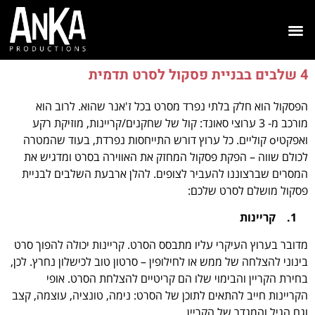
4 שלבים בבניית פסקול לסרט תדמית
הפסקול הוא חלק בלתי נפרד מסרט בכל ז'אנר שהוא. לרוב הוא
מורכב מ- 3 ערוצי סאונד: קול של שחקנים/קריינות, מוזיקת רקע
ואפקטיo קוליים. כל ערוץ דורש התייחסות נפרדת, בעוד שהמטרה
לכולם שווה – הפקת פסקול המחזק את האווירה בסרט ומדגיש את
המסרים שברצוננו להעביר לצופים. להלן ארבעת השלבים לבניית
פסקול מושלם לסרט שלכם:
1.
קריינות
מדובר בערוץ העיקרי עליו מתבסס הסרט. קריינות יכולה להפוך סרט
בינוני להצלחה של ממש או לחילופין – סרטון טוב לכישלון נחרץ. לכן,
בחירת הקריין והבימוי שלו הם קריטיים להצלחת הסרט. אופי
הקריינות חייב להתאים לתוכן של הסרט: נימה, טונציה, עוצמה, קצב
וגם הגיל והמגדר של הקריין.