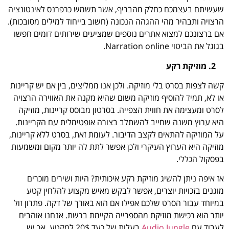
שעשיתם בעצמכם כחלק מהבריף, אשר תשמש כרפרנס לאינטונציה
הרצויה ותבהיר מהי ההגהה הנכונה (חשוב בייחוד למילים מסובכות).
אם ברצונכם למצוא אתרים נוספים שמציעים שירותים דומים חפשו
בגוגל את הביטוי Narration online.
2. מוזיקת רקע
קשה לצפות בסרט בלי מוזיקה. ולכן אנו ממליצים, בין אם יש קריינות
או לא, תמיד להוסיף מוזיקה משום שהיא מקנה את האווירה הרצויה
לסרט ומעצימה את חווית הצפייה. בסרטון מבוסס קריינות, מוזיקה
היא ערוץ משנה שחייב להשתלב בצורה אופטימלית עם הקריינות.
על המוזיקה להתאים לקצב הדיבור. לעומת זאת, בסרט ללא קריינות,
מוזיקה היא הערוץ העיקרי ולכן אפשר לתת לה יותר מקום ומשמעות
בפסקול הכללי.
אז איפה ניתן להשיג מוזיקת רקע איכותית? היות ושירים מוכרים
מוגנים בזכויות יוצרים, אפשר לבקש מאיש מקצוע להלחין קטע
במיוחד עבור הסרט שלכם אפילו אם הוא באורך של דקה. פתרון זול
יותר הוא רכישת מוזיקת מהספרייה הקיימת ברשת. אנחנו אוהבים
לעבוד עם
Audio Jungle
בעלות של כעד 20$ למקטע, אך יש