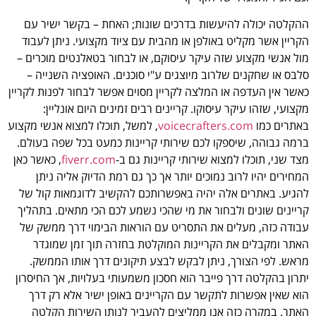
ההקלטה יכולה להיעשות בדרכים שונות; האחת – בקשר ישיר עם
הקריין אשר מקליט באולפן או מהבית עם ציוד מקצועי. ניתן לעבוד
מול אנשי מקצוע שזה עיקר עיסוקם, או לבחור בטאלנטים מוכרים –
סלבס או שחקנים שלרוב מיוצגים ע"י סוכנים. האופציה השנייה –
כאשר אין העדפה או המלצה לקריין מסוים אפשר לבחור לפנות ל
קריין
מקצועי, שזהו עיקר עיסוקו. קריינים רבים זמינים היום אונליין:
באתרים כמו
voicecrafters.com
, למשל, תוכלו למצוא אנשי מקצוע
ברמה גבוהה, שיספקו לכם שירותי קריינות כמעט בכל שפה בעולם.
מצד שני, תוכלו למצוא שירותי קריינות גם ב-
fiverr.com
, כאשר כאן
המחירים יהיו לרוב נמוכים יותר אך כך גם רמת הדיוק אליה ניתן
להגיע. באתרים אלה יהיה
באפשרותכם להקשיב לדוגמאות קול של
קריינים שונים ולבחור את מי שהכי נשמע לכם הכי מתאים. בתהליך
עבודה כזה, מעלים את התסריט עם הוראות הבימוי דרך ממשק של
האתר ומקבלים את הקריינות המוקלטת בחזרה תוך זמן שמוגדר
מראש. לפי הצורך, ניתן לבקש לבצע תיקונים דרך אותו הממשק.
יתרון בהקלטה דרך פייבר הוא חסכון משמעותי בעלויות, אך החיסרון
הוא שאין אפשרות לתקשר עם הקריינים באופן ישיר אלא רק דרך
האתר. במקרה כזה אנו ממליצים להעביר לנותן השירות הקלטה