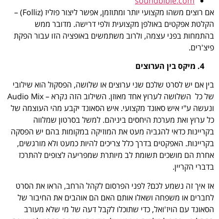
soundbible.com
אם רוצים משהו מקצועי יותר ומתוזמן, אפשר ליצור פוליז (Folliz) –
הקלטת אפקטים באולפן מקצועית ולפי דרישה. מדובר ממש
בהתמחות בפני עצמה, ולרוב משתמשים באופציה הזו עבור הפקת
פיצ'רים.
4. מיקס בין הערוצים
בין אם יש לסרט שלכם שני ערוצים או שלושה, הפסקול הוא שילובי
של כל השלושה לערוץ אחד מאוזן. השילוב הזה נקרא – Audio Mix
ונעשה ע"י איש סאונד מקצועי. איש הסאונד יקבע מהי העוצמה של
כל ערוץ ואת מערכת היחסים ביניהם. למשל בסרטון שמלווה
בקריינות כדאי להגביה מעט את המוזיקה במקומות בהם יש הפסקה
בקריינות. האפקטים בדרך כלל צריכים להיות כמעט ולא מורגשים,
אחרת הם מושכים תשומת לב מיותרת שמפריעה לצופים להתרכז
בדברי הקריין.
אז איך זה נשמע לכם? לפני הפרסום לקהל הרחב, הראו את הסרט
לחברים או משפחה ושאלו אותם האם הם אוהבים את החיבור של
הסאונד עם הויז'ואל, כדי שתוכלו לקבל דעה של מי שלא מעורב