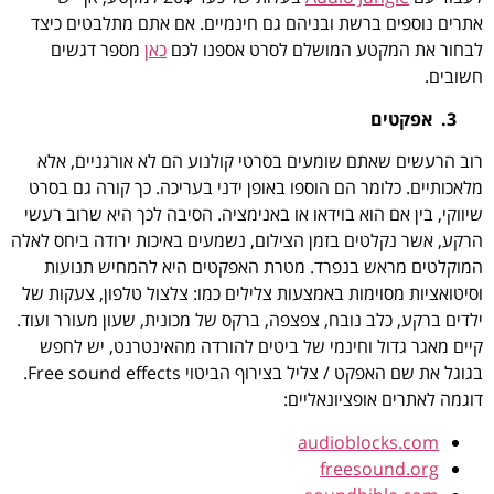
אתרים נוספים ברשת ובניהם גם חינמיים. אם אתם מתלבטים כיצד
לבחור את המקטע המושלם לסרט אספנו לכם
כאן
מספר דגשים
חשובים.
3. אפקטים
רוב הרעשים שאתם שומעים בסרטי קולנוע הם לא אורגניים, אלא
מלאכותיים. כלומר הם הוספו באופן ידני בעריכה. כך קורה גם בסרט
שיווקי, בין אם הוא בוידאו או באנימציה. הסיבה לכך היא שרוב רעשי
הרקע, אשר נקלטים בזמן הצילום, נשמעים באיכות ירודה ביחס לאלה
המוקלטים מראש בנפרד. מטרת האפקטים היא להמחיש תנועות
וסיטואציות מסוימות באמצעות צלילים כמו: צלצול טלפון, צעקות של
ילדים ברקע, כלב נובח, צפצפה, ברקס של מכונית, שעון מעורר ועוד.
קיים מאגר גדול וחינמי של ביטים להורדה מהאינטרנט, יש לחפש
בגוגל את שם האפקט / צליל בצירוף הביטוי Free sound effects.
דוגמה לאתרים אופציונאליים:
audioblocks.com
freesound.org