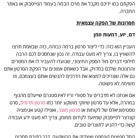
הפקתם במו ידיכם מקבל את מרכז הבמה בעמוד הפייסבוק או באתר
החברה.
חסרונות של הפקה עצמאית
דם, יזע, דמעות וזמן
העניין הוא כזה: כדי ליצור סרטון ברמה גבוהה, כזה שבאמת תרצו
להשוויץ בו, צריך לא מעט עבודה. זה נכון שנחסכים לכם הרבה
חילופי דברים מול הספק החיצוני, שנועדו להעביר לו את המסרים
והרצונות שלכם במדויק, אבל כשאתם אמונים על הפקת הסרטון אתם
גם אלה שצריכים למצוא את הדרכים להגשים אותם בעצמכם, וזו
משימה לא פשוטה.
אם אנחנו לא מדברים על סטורי זריז לאינסטגרם שייעלם מהנוף
במהרה, אלא על סרטון שיווקי מושקע יותר כמו
סרטון תדמית
, סרט
טסטימוניאלס של לקוחות או
סרטון מוצר
, ואפילו קטע אנימציה
קצרצר לפייסבוק שמיועד לקידום ממומן, צריך לא מעט ידע ועבודה
קשה כדי להגיע לתוצרים טובים.
החל מפיצוח קונספט שיצדיק את ההשקעה, דרך כתיבת תסריט,