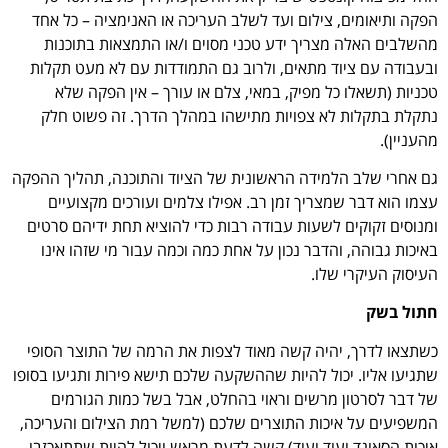
הפקה ותיאומים, צילום ועד לשלב העריכה או האנימציה – כל אחד
מהשלבים האלה מצריך ידע טכני מסוים ו/או התמצאות בתוכנות
ובעבודה עם ציוד מתאים, ולרוב גם התמודדות עם לא מעט תקלות
טכניות (תשאלו כל מפיק, במאי, צלם או עורך – אין הפקה שלא
נתקלת בתקלות לא צפויות מתישהו במהלך הדרך. זה פשוט חלק
מהעניין).
גם אחרי שלב הלמידה הראשונית של הציוד והתוכנה, תהליך ההפקה
עצמו הוא דבר שמצריך זמן רב. אפילו צלמים ועורכים מקצועיים
ומנוסים זקוקים לשעות עבודה רבות כדי להוציא תחת ידיהם סרטים
באיכות גבוהה, והדבר נכון על אחת כמה וכמה עבור מי שזהו אינו
העיסוק העיקרי שלו.
חתול בשק
כשתצאו לדרך, יהיה קשה מאוד לצפות את הרמה של התוצר הסופי
שתגיעו אליו. יכול להיות שההשקעה שלכם תישא פירות ותגיעו בסופו
של דבר לסרטון מרשים וראוי בהחלט, אבל בשל כמות הגורמים
המשפיעים על איכות התוצרים שלכם (למשל רמת הצילום והעריכה,
איכות הסאונד ועוד ועוד) קשה לדעת מראש ויכול להיות שתתאכזבו