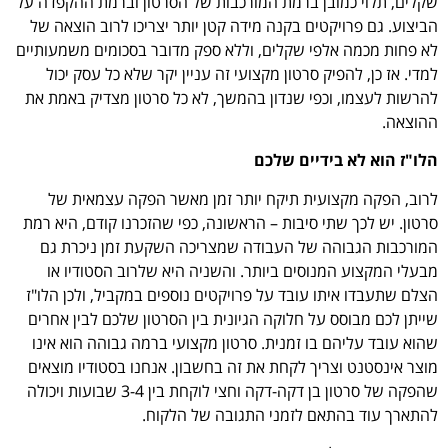
שקלים, תלוי כמובן ברמת המורכבות של הסרטון וברמת ההקפדה על
הביצוע. גם פרויקטים בקנה מידה קטן יותר יצריכו לרוב הוצאה של
לא פחות מכמה אלפי שקלים, וללא ספק מדובר בסכומים משמעותיים
למדי. אז כן, להפיק סרטון מקצועי זה עניין יקר שלא כל עסק יכול
להרשות לעצמו, וכפי שנדון בהמשך, לא כל סרטון מצדיק באמת את
ההוצאה.
הלו"ז הוא לא בידיים שלכם
לרוב, הפקה מקצועית תיקח יותר זמן מאשר הפקה עצמאית של
סרטון. יש לכך שתי סיבות – הראשונה, כפי שהזכרנו קודם, היא רמת
המורכבות הגבוהה של העבודה שמצריכה השקעת זמן ניכרת גם
מבעלי המקצוע המנוסים ביותר. והשניה היא שלרוב הסטודיו או
הצלם שתעבדו איתו עובד על פרויקטים נוספים במקביל, ולכן הלו"ז
שייתן לכם מבוסס על חלוקה הגיונית בין הסרטון שלכם לבין אחרים
שהוא עובד עליהם בו זמנית. סרטון מקצועי ברמה גבוהה הוא אינו
מוצר אינסטנט וצריך לקחת את זה בחשבון. אנחנו בסטודיו מוצאים
שהפקה של סרטון בן דקה-דקה וחצי לוקחת בין 3-4 שבועות ויכולה
להתארך עוד בהתאם לזמני התגובה של הלקוח.