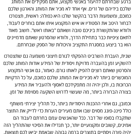
ברגע שבחרתם להיעזר באנשי מקצוע, אתם מפקידים את המותג
שלכם בידיהם של זרים. אף אחד לא מכיר את המותג והארגון שלכם
כמוכם, ומשמעות הדבר בהקשר שלנו היא כפולה: ראשית, תצטרכו
לבחור היטב את הסטודיו או איש המקצוע איתו אתם בוחרים לעבוד,
ולוודא שהתקשורת ביניכם טובה ושאתם "באותו ראש". חשוב מאוד
לתאם ציפיות כבר בתחילת הדרך, ולוודא שהסרטון שאתם מדמיינים
הוא בר ביצוע במסגרת התקציב והיכולות של הספק שבחרתם.
שנית, העברת השרביט ההפקתי לגורם חיצוני משמעה גם שתצטרכו
להשקיע זמן בהעברה מדויקת ויסודית של המידע אודות המותג שלכם
והסרטון שאתם רוצים להפיק לאותו גורם. כאמור, גם אנשי המקצוע
המוכשרים ביותר לא מכירים את המותג שלכם כמוכם, על כל הדקויות
הכרוכות בו, ולכן יהיה זה מתפקידכם לאסוף ולהעביר את המידע
בצורה הברורה ביותר, מה שעשוי לדרוש השקעה מסוימת של זמן.
וכמובן, גם אחרי ההכנות היסודיות ביותר, כל תהליך יצירתי משותף
כולל פינג-פונג מסוים שבו אתם מעירים הערות כדי לדייק את התוצר
שתקבלו בסופו של דבר. ככל שהאנשים עמם בחרתם לעבוד הם
אמינים, קשובים ומקצועיים יותר, כך תגדילו את הסיכוי שהתהליך הזה
יהיה פורה ויסתיים בתוצרים ברמה גבוהה שבאמת יביאו לכם תוצאות.