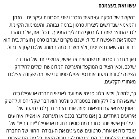
עשו זאת בעצמכם
בהקשר של הפקה עצמאית הזכרנו שני חסרונות עיקריים – הזמן
והמאמץ שנדרשים ליצירת סרטון ברמה גבוהה, והעמימות הקיימת
לגבי התוצר שתקבלו בסוף התהליך המפרך. ובכל זאת, אל תמהרו
לפסול את האפשרות כליל: ישנם מקרים שבהם סרטון תוצרת בית הוא
בדיוק מה שאתם צריכים, ולא משנה כמה המותג שלכם קטן או גדול.
כאן מדובר בסרטונים שמראים צד אישי, אנושי יותר של החברה
שלכם, וכאן הצילום המוקפד והעריכה המלוטשת יכולים להידחק
הצידה לטובת תיעוד אותנטי ואפילו ספונטני של מה שקורה אצלכם
מאחורי הקלעים.
כך, למשל, וידאו בלוג פנימי שמיועד לאנשי החברה או אפילו כזה
שיוצא החוצה ללקוחות במסגרת ניוזלטר הוא דבר שקל יחסית להפיק
באופן עצמאי עם תוצאות יפות. אותו הדבר נכון לגבי תיעוד של
אירועים מיוחדים, בין אם מדובר בכנס או תערוכה, או אפילו אירועים
בעלי פן אישי יותר כמו הרמת כוסית בחגים או אפילו "יום בחייו" של
עובד כזה או אחר. סרטונים שמציגים את העבודה וההווי של החברה
מאחורי הקלעים גם הם נכנסים לקטגוריה הזאת, כל עוד הם קצרים