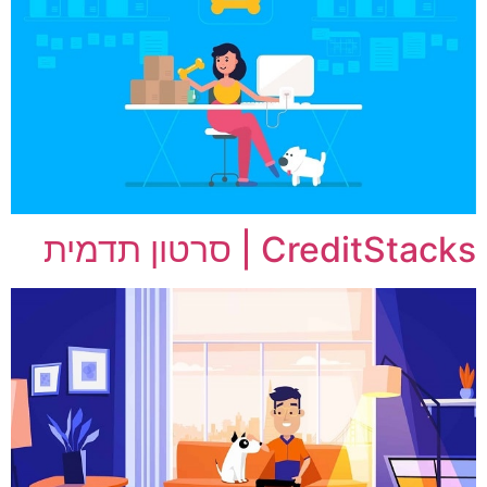
CreditStacks | סרטון תדמית