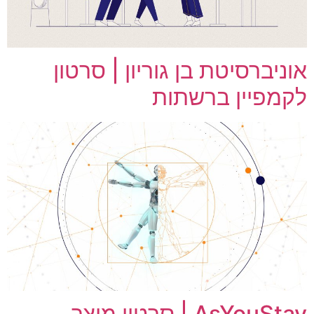
אוניברסיטת בן גוריון | סרטון
לקמפיין ברשתות
AsYouStay | סרטון מוצר