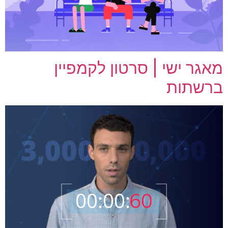
מאגר ישי | סרטון לקמפיין
ברשתות