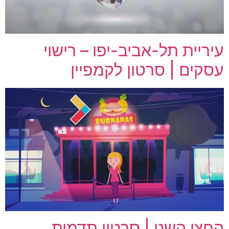
עיריית תל-אביב-יפו – רישוי
עסקים | סרטון לקמפיין
החצי השני | סרטון תדמית